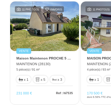
11 PHOTO(S)
FAVORIS
11 PHOTO(S)
VENTE
VENTE
Maison Maintenon PROCHE 5 pièce(s)
MAISON PRO
MAINTENON (28130)
MAINTENON (
5 pièce(s) / 91 m²
4 pièce(s) / 93 m²
x 1
x 5
x 3
x 1
231 000 €
170 500 €
64
Ref : hi7535
dont 6.56% TTC d'ho