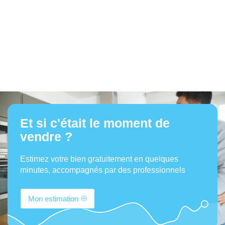
Et si c'était le moment de
vendre ?
Estimez votre bien gratuitement en quelques
minutes, accompagnés par des professionnels
Mon estimation