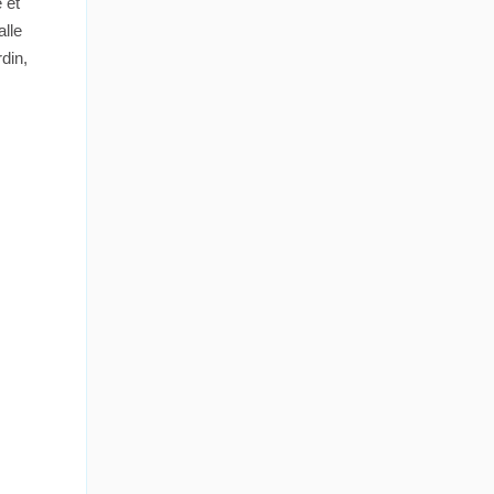
 et
alle
din,