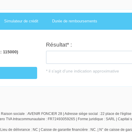
Simulateur de crédit
Durée de remboursements
 Raison sociale : AVENIR FONCIER 28 | Adresse siège social : 22 place de l'église
TVA Intracommunautaire : FR72493059265 | Forme juridique : SARL | Capital so
ieu de délivrance : NC | Caisse de garantie financière : NC. | N° de caisse de gara