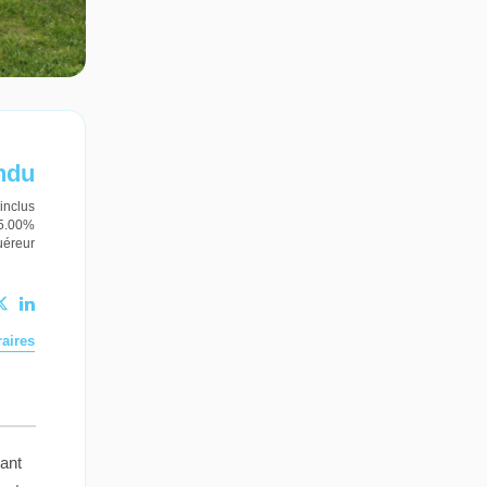
ndu
inclus
 5.00%
uéreur
aires
ant