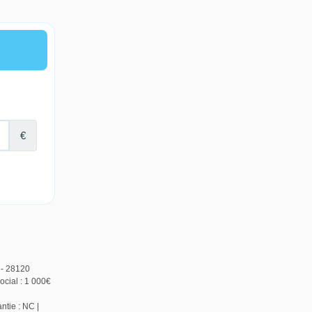
 - 28120
cial : 1 000€
ntie : NC |