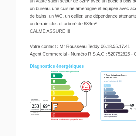
un vaste salon séjour de 32m² avec un poêle à bois 
un bureau. une cuisine aménagée et équipée avec accès
de bains, un WC, un cellier, une dépendance attenante 
un terrain clos et arboré de 684m²
CALME ASSURE !!!
Votre contact : Mr Rousseau Teddy 06.18.95.17.41
Agent Commercial - Numéro R.S.A.C : 520752825 
Diagnostics énergétiques