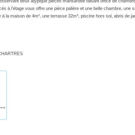
desservant deux atypique pièces mansardée faisant office de chambre
 à l'étage vous offre une pièce palière et une belle chambre, une s
à la maison de 4m², une terrasse 32m², piscine hors sol, abris de jar
- CHARTRES