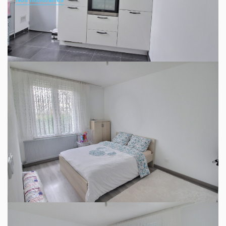
EXCLUSIVITÉ - MAISON 4 PIÈCES AU CALME
A 10 MINUTES DE L'AGGLO DE CHARTRES venez
découvrir cette maison T4 au calme de 66,32 m² environ
sur 1 570 m² de terrain, à deux pas des commerces et d'un
accès gare. Elle s'organise comme suit : un salon/séjour,
une cuisine aménagée et équipée, trois chambres (entre 9
et 11 m²). Elle offre également une salle d'eau et des
toilettes. Un chauffage fonctionnant au gaz est présent
dans la maison.
Un sous-sol total et un grenier offrent à ce bien de l'espace
de rangement supplémentaire.
C'est une maison construite en 1957, qui est en bon état
général.