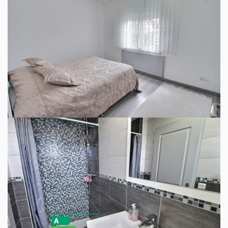
Il y a des écoles de tous niveaux (de la maternelle au
lycée) à moins de 10 minutes de la maison. Niveau
transports, on trouve une gare à quelques pas du bien ainsi
que des commerces de proximité.
Cette maison a une note DPE de classe D (169
kWh/m²/an). L'indice GES est également de catégorie D.
Cette maison T4 est proposée à l'achat pour 205 725 €
(honoraires à la charge du vendeur).
N'hésitez pas à prendre contact avec votre agence MGN
IMMOBILIER CHARTRES pour une première visite de
cette maison en vente.
Diagnostics énergétiques