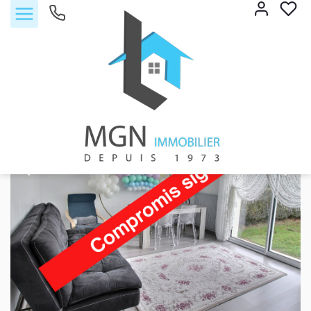
Vente maison 66.32 m², Amilly 28300Eure-et-Loir
Accueil
Maison
Ref. : 1103
EXCLUSIF
Accueil
Acheter
Vendre