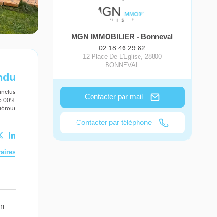
MGN IMMOBILIER - Bonneval
02.18.46.29.82
12 Place De L'Eglise
,
28800
BONNEVAL
ndu
inclus
Contacter par mail
 5.00%
uéreur
Contacter par téléphone
aires
un