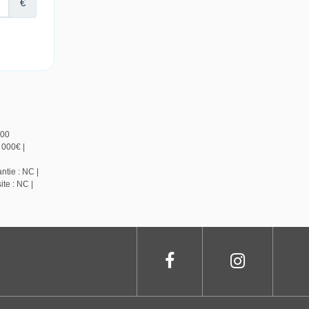
800
 000€ |
ntie : NC |
te : NC |