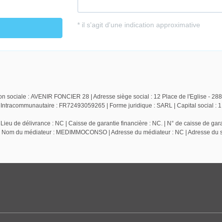
n sociale : AVENIR FONCIER 28 | Adresse siège social : 12 Place de l'Eglise - 28
racommunautaire : FR72493059265 | Forme juridique : SARL | Capital social : 1
ieu de délivrance : NC | Caisse de garantie financière : NC. | N° de caisse de gara
NC | Nom du médiateur : MEDIMMOCONSO | Adresse du médiateur : NC | Adresse du si