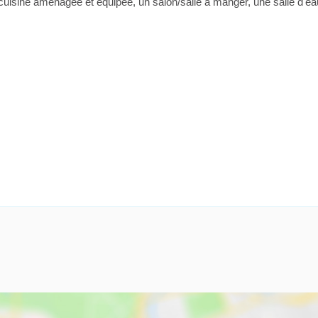
e cuisine aménagée et équipée, un salon/salle à manger, une salle d'ea