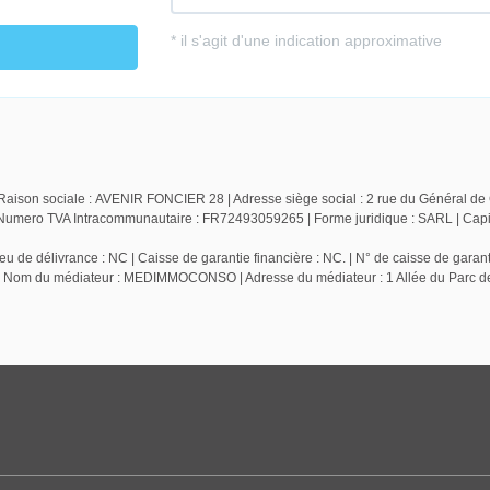
Raison sociale : AVENIR FONCIER 28 | Adresse siège social : 2 rue du Général de 
ero TVA Intracommunautaire : FR72493059265 | Forme juridique : SARL | Capita
 de délivrance : NC | Caisse de garantie financière : NC. | N° de caisse de garant
 NC | Nom du médiateur : MEDIMMOCONSO | Adresse du médiateur : 1 Allée du Parc 