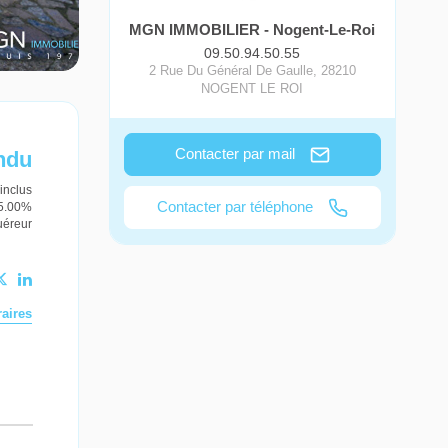
MGN IMMOBILIER - Nogent-Le-Roi
09.50.94.50.55
2 Rue Du Général De Gaulle
,
28210
NOGENT LE ROI
Contacter par mail
ndu
inclus
Contacter par téléphone
 5.00%
uéreur
aires