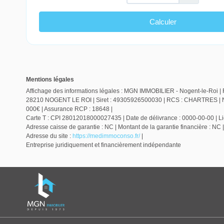
Mentions légales
Affichage des informations légales : MGN IMMOBILIER - Nogent-le-Roi | 
28210 NOGENT LE ROI | Siret : 49305926500030 | RCS : CHARTRES | Num
000€ | Assurance RCP : 18648 |
Carte T : CPI 28012018000027435 | Date de délivrance : 0000-00-00 | Lieu
Adresse caisse de garantie : NC | Montant de la garantie financière :
Adresse du site :
https://medimmoconso.fr/
|
Entreprise juridiquement et financièrement indépendante