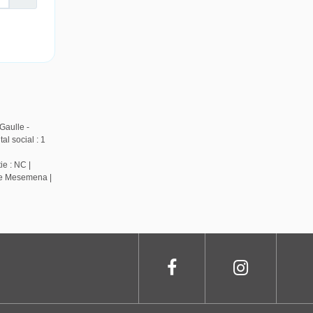
Gaulle -
l social : 1
ie : NC |
de Mesemena |