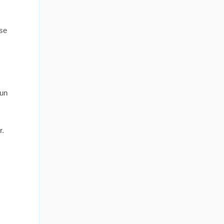
ose
 un
r.