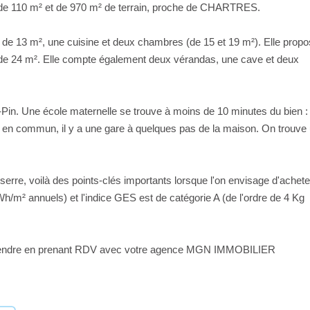
 de 110 m² et de 970 m² de terrain, proche de CHARTRES.
on de 13 m², une cuisine et deux chambres (de 15 et 19 m²). Elle prop
ie de 24 m². Elle compte également deux vérandas, une cave et deux
Pin. Une école maternelle se trouve à moins de 10 minutes du bien :
ts en commun, il y a une gare à quelques pas de la maison. On trouve
erre, voilà des points-clés importants lorsque l'on envisage d'achete
/m² annuels) et l'indice GES est de catégorie A (de l'ordre de 4 Kg
 à vendre en prenant RDV avec votre agence MGN IMMOBILIER