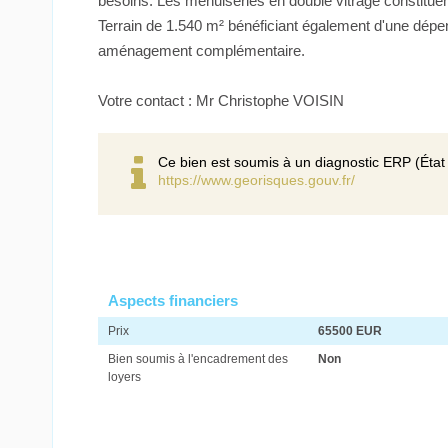
besoins. Les menuiseries en double vitrage constituen
Terrain de 1.540 m² bénéficiant également d'une dépen
aménagement complémentaire.
Votre contact : Mr Christophe VOISIN
Ce bien est soumis à un diagnostic ERP (État 
https://www.georisques.gouv.fr/
Aspects financiers
Prix
65500 EUR
Bien soumis à l'encadrement des
Non
loyers