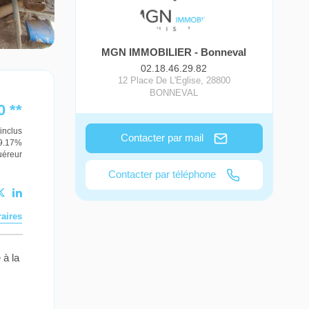
MGN IMMOBILIER - Bonneval
02.18.46.29.82
12 Place De L'Eglise
,
28800
BONNEVAL
0
**
inclus
Contacter par mail
 9.17%
uéreur
Contacter par téléphone
aires
 à la