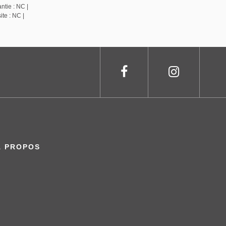
ntie : NC |
te : NC |
À PROPOS