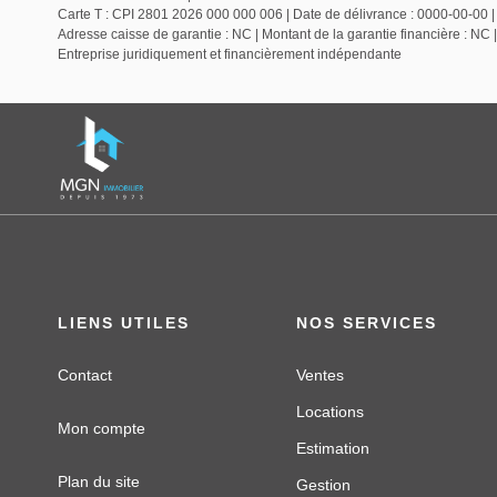
Carte T : CPI 2801 2026 000 000 006 | Date de délivrance : 0000-00-00 | L
Adresse caisse de garantie : NC | Montant de la garantie financière : 
Entreprise juridiquement et financièrement indépendante
LIENS UTILES
NOS SERVICES
Contact
Ventes
Locations
Mon compte
Estimation
Plan du site
Gestion