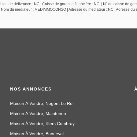
ieu de délivrance : NC | Caisse de garantie financière : NC. | N° de caisse de gara
NC | Nom du médiateur : MEDIMMOCONSO | Adresse du médiateur : NC | Adresse du si
NOS ANNONCES
Maison À Vendre, Nogent Le Roi
Maison À Vendre, Maintenon
Maison À Vendre, Illiers Combray
Maison À Vendre, Bonneval