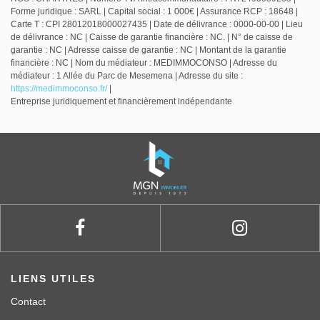
Forme juridique : SARL | Capital social : 1 000€ | Assurance RCP : 18648 |
Carte T : CPI 28012018000027435 | Date de délivrance : 0000-00-00 | Lieu
de délivrance : NC | Caisse de garantie financière : NC. | N° de caisse de
garantie : NC | Adresse caisse de garantie : NC | Montant de la garantie
financière : NC | Nom du médiateur : MEDIMMOCONSO | Adresse du
médiateur : 1 Allée du Parc de Mesemena | Adresse du site :
https://medimmoconso.fr/
|
Entreprise juridiquement et financièrement indépendante
LIENS UTILES
Contact