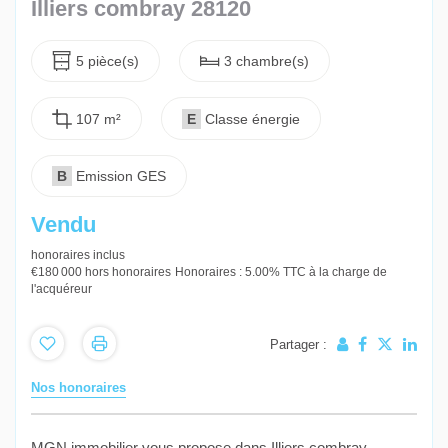
Illiers combray 28120
5 pièce(s)
3 chambre(s)
107 m²
E
Classe énergie
B
Emission GES
Vendu
honoraires inclus
€180 000
hors honoraires
Honoraires : 5.00% TTC à la charge de
l'acquéreur
Partager :
Nos honoraires
MGN immobilier vous propose dans Illiers combray