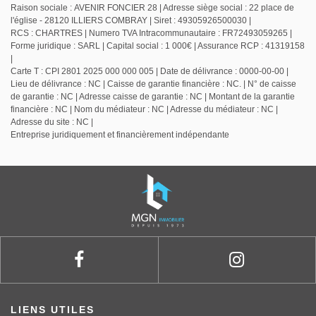
Raison sociale : AVENIR FONCIER 28 | Adresse siège social : 22 place de
l'église - 28120 ILLIERS COMBRAY | Siret : 49305926500030 |
RCS : CHARTRES | Numero TVA Intracommunautaire : FR72493059265 |
Forme juridique : SARL | Capital social : 1 000€ | Assurance RCP : 41319158
|
Carte T : CPI 2801 2025 000 000 005 | Date de délivrance : 0000-00-00 |
Lieu de délivrance : NC | Caisse de garantie financière : NC. | N° de caisse
de garantie : NC | Adresse caisse de garantie : NC | Montant de la garantie
financière : NC | Nom du médiateur : NC | Adresse du médiateur : NC |
Adresse du site : NC |
Entreprise juridiquement et financièrement indépendante
LIENS UTILES