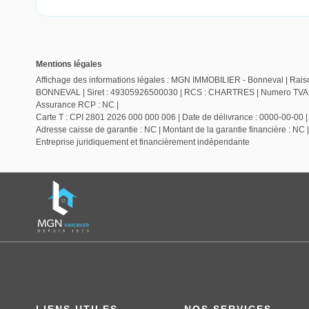
Mentions légales
Affichage des informations légales : MGN IMMOBILIER - Bonneval | Raiso
BONNEVAL | Siret : 49305926500030 | RCS : CHARTRES | Numero TVA Int
Assurance RCP : NC |
Carte T : CPI 2801 2026 000 000 006 | Date de délivrance : 0000-00-00 | L
Adresse caisse de garantie : NC | Montant de la garantie financière : 
Entreprise juridiquement et financièrement indépendante
LIENS UTILES
NOS SERVICES