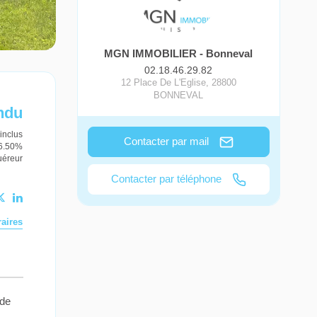
MGN IMMOBILIER - Bonneval
02.18.46.29.82
12 Place De L'Eglise
,
28800
BONNEVAL
ndu
inclus
Contacter par mail
 6.50%
uéreur
Contacter par téléphone
aires
 de