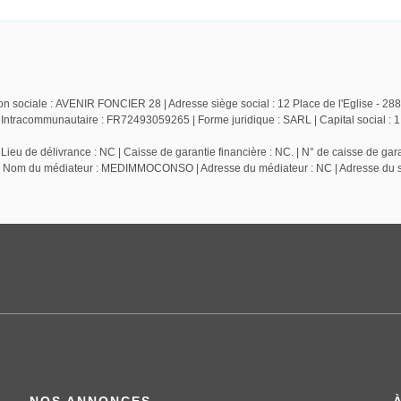
n sociale : AVENIR FONCIER 28 | Adresse siège social : 12 Place de l'Eglise - 28
racommunautaire : FR72493059265 | Forme juridique : SARL | Capital social : 1
ieu de délivrance : NC | Caisse de garantie financière : NC. | N° de caisse de gara
NC | Nom du médiateur : MEDIMMOCONSO | Adresse du médiateur : NC | Adresse du si
NOS ANNONCES