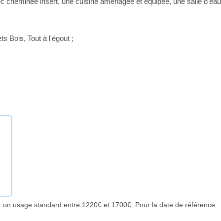
 cheminée insert, une cuisine aménagée et équipée, une salle d'eau
s Bois, Tout à l'égout ;
 un usage standard entre 1220€ et 1700€. Pour la date de référence