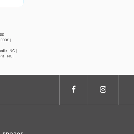
800
 000€ |
ntie : NC |
te : NC |
À PROPOS