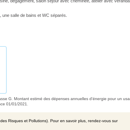
isine, dégagement, salon séjour avec cheminée, atelier avec véranda
, une salle de bains et WC séparés.
asse G. Montant estimé des dépenses annuelles d'énergie pour un us
nce 01/01/2021.
des Risques et Pollutions). Pour en savoir plus, rendez-vous sur