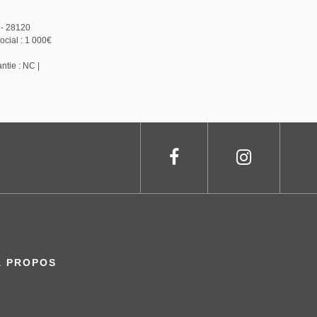
 - 28120
cial : 1 000€
ntie : NC |
À PROPOS