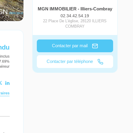
MGN IMMOBILIER - Illiers-Combray
02.34.42.54.19
22 Place De L'église
,
28120
ILLIERS
COMBRAY
Contacter par mail
ndu
inclus
Contacter par téléphone
 7.69%
uéreur
aires