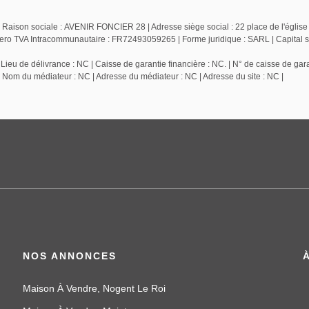
 Raison sociale : AVENIR FONCIER 28 | Adresse siège social : 22 place de l'église
TVA Intracommunautaire : FR72493059265 | Forme juridique : SARL | Capital so
ieu de délivrance : NC | Caisse de garantie financière : NC. | N° de caisse de gara
| Nom du médiateur : NC | Adresse du médiateur : NC | Adresse du site : NC |
NOS ANNONCES
Maison À Vendre, Nogent Le Roi