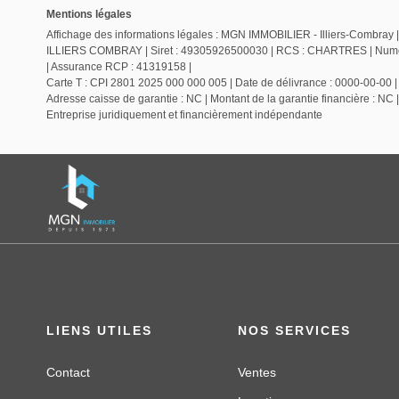
Mentions légales
Affichage des informations légales : MGN IMMOBILIER - Illiers-Combray |
ILLIERS COMBRAY | Siret : 49305926500030 | RCS : CHARTRES | Numero 
| Assurance RCP : 41319158 |
Carte T : CPI 2801 2025 000 000 005 | Date de délivrance : 0000-00-00 | L
Adresse caisse de garantie : NC | Montant de la garantie financière : NC 
Entreprise juridiquement et financièrement indépendante
LIENS UTILES
NOS SERVICES
Contact
Ventes