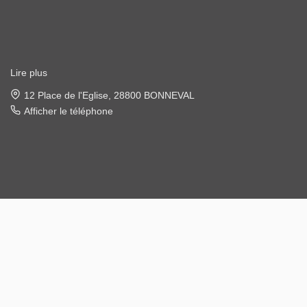
Lire plus
22 place de l'église, 28120 ILLIERS COMBRAY
Afficher le téléphone
Designé et développé par Orisha Real Estate
© MGN Immobilier 2026