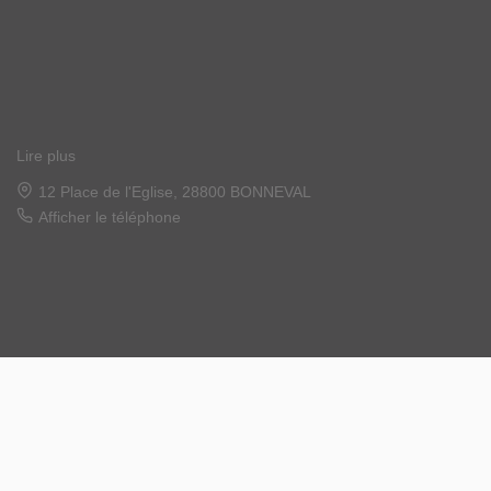
Lire plus
22 place de l'église, 28120 ILLIERS COMBRAY
Afficher le téléphone
Designé et développé par Orisha Real Estate
© MGN Immobilier 2026