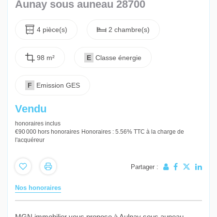
Aunay sous auneau 28700
4 pièce(s)
2 chambre(s)
98 m²
E
Classe énergie
F
Emission GES
Vendu
honoraires inclus
€90 000
hors honoraires
Honoraires : 5.56% TTC à la charge de
l'acquéreur
Partager :
Nos honoraires
MGN immobilier vous propose à Aulnay sous auneau