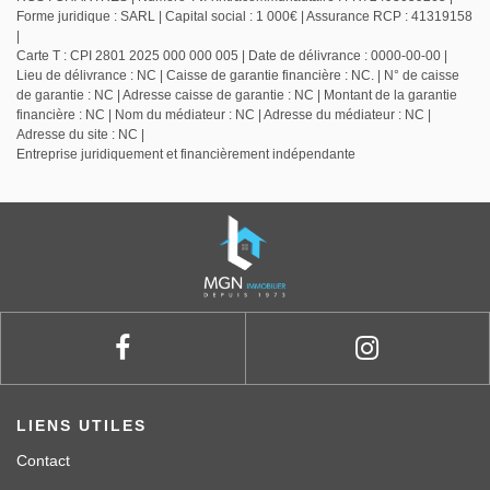
Forme juridique : SARL | Capital social : 1 000€ | Assurance RCP : 41319158
|
Carte T : CPI 2801 2025 000 000 005 | Date de délivrance : 0000-00-00 |
Lieu de délivrance : NC | Caisse de garantie financière : NC. | N° de caisse
de garantie : NC | Adresse caisse de garantie : NC | Montant de la garantie
financière : NC | Nom du médiateur : NC | Adresse du médiateur : NC |
Adresse du site : NC |
Entreprise juridiquement et financièrement indépendante
LIENS UTILES
Contact