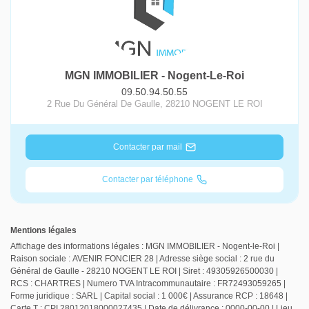
MGN IMMOBILIER - Nogent-Le-Roi
09.50.94.50.55
2 Rue Du Général De Gaulle
,
28210
NOGENT LE ROI
Contacter par mail
Contacter par téléphone
Mentions légales
Affichage des informations légales : MGN IMMOBILIER - Nogent-le-Roi |
Raison sociale : AVENIR FONCIER 28 | Adresse siège social : 2 rue du
Général de Gaulle - 28210 NOGENT LE ROI | Siret : 49305926500030 |
RCS : CHARTRES | Numero TVA Intracommunautaire : FR72493059265 |
Forme juridique : SARL | Capital social : 1 000€ | Assurance RCP : 18648 |
Carte T : CPI 28012018000027435 | Date de délivrance : 0000-00-00 | Lieu