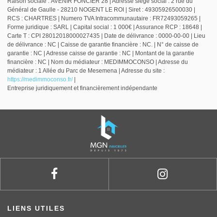
Raison sociale : AVENIR FONCIER 28 | Adresse siège social : 2 rue du
Général de Gaulle - 28210 NOGENT LE ROI | Siret : 49305926500030 |
RCS : CHARTRES | Numero TVA Intracommunautaire : FR72493059265 |
Forme juridique : SARL | Capital social : 1 000€ | Assurance RCP : 18648 |
Carte T : CPI 28012018000027435 | Date de délivrance : 0000-00-00 | Lieu
de délivrance : NC | Caisse de garantie financière : NC. | N° de caisse de
garantie : NC | Adresse caisse de garantie : NC | Montant de la garantie
financière : NC | Nom du médiateur : MEDIMMOCONSO | Adresse du
médiateur : 1 Allée du Parc de Mesemena | Adresse du site :
https://medimmoconso.fr/
|
Entreprise juridiquement et financièrement indépendante
LIENS UTILES