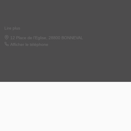
Lire plus
22 place de l'église, 28120 ILLIERS COMBRAY
Afficher le téléphone
Designé et développé par Orisha Real Estate
© MGN Immobilier 2026