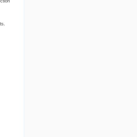
ction
ts.