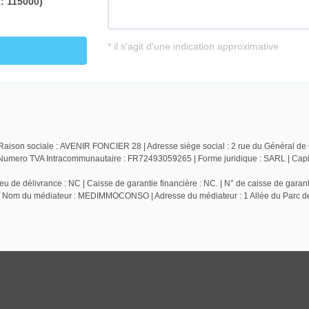
Raison sociale : AVENIR FONCIER 28 | Adresse siège social : 2 rue du Général de 
ero TVA Intracommunautaire : FR72493059265 | Forme juridique : SARL | Capita
 de délivrance : NC | Caisse de garantie financière : NC. | N° de caisse de garant
 NC | Nom du médiateur : MEDIMMOCONSO | Adresse du médiateur : 1 Allée du Parc 