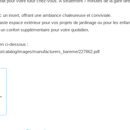
fait pour votre futur chez-vous. À seulement 7 minutes de la gare dire
 un insert, offrant une ambiance chaleureuse et conviviale.
vaste espace extérieur pour vos projets de jardinage ou pour les enfan
un confort supplémentaire pour votre quotidien.
ien ci-dessous :
o/catalog/images/manufacturers_bareme/227862.pdf