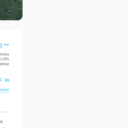
0
**
inclus
 6.10%
uéreur
aires
et