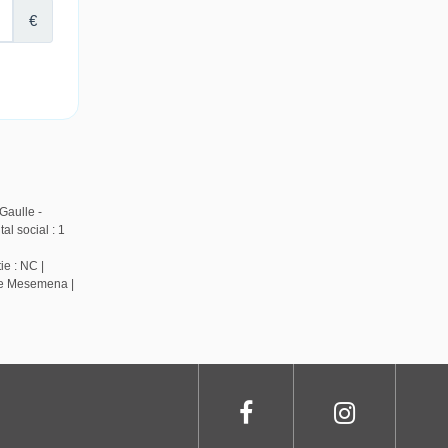
Gaulle -
l social : 1
ie : NC |
de Mesemena |