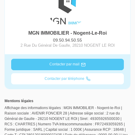
MGN IMMOBILIER - Nogent-Le-Roi
09.50.94.50.55
2 Rue Du Général De Gaulle
,
28210
NOGENT LE ROI
Contacter par mail
Contacter par téléphone
Mentions légales
Affichage des informations légales : MGN IMMOBILIER - Nogent-le-Roi |
Raison sociale : AVENIR FONCIER 28 | Adresse siège social : 2 rue du
Général de Gaulle - 28210 NOGENT LE ROI | Siret : 49305926500030 |
RCS : CHARTRES | Numero TVA Intracommunautaire : FR72493059265 |
Forme juridique : SARL | Capital social : 1 000€ | Assurance RCP : 18648 |
Carte T : CPI 28012018000027435 | Date de délivrance : 0000-00-00 | Lieu