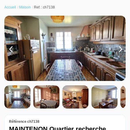
Vendre
Accueil
Maison
Ref. : ch7138
Louer
Nos agences
Contact
Référence ch7138
MAINTENON Quartier recherche