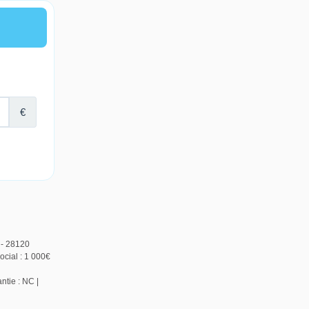
 - 28120
cial : 1 000€
ntie : NC |