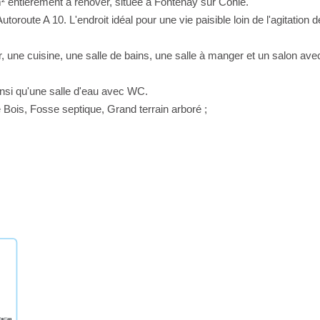
² entièrement à rénover, située à Fontenay sur Conie.
route A 10. L'endroit idéal pour une vie paisible loin de l'agitation d
une cuisine, une salle de bains, une salle à manger et un salon ave
insi qu'une salle d'eau avec WC.
 Bois, Fosse septique, Grand terrain arboré ;