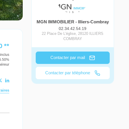
MGN IMMOBILIER - Illiers-Combray
02.34.42.54.19
22 Place De L'église
,
28120
ILLIERS
COMBRAY
0
**
inclus
Contacter par mail
 5.50%
uéreur
Contacter par téléphone
aires