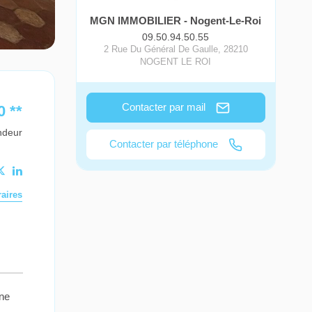
MGN IMMOBILIER - Nogent-Le-Roi
09.50.94.50.55
2 Rue Du Général De Gaulle
,
28210
NOGENT LE ROI
Contacter par mail
0
**
ndeur
Contacter par téléphone
aires
ine