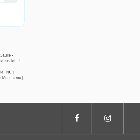
Gaulle -
l social : 1
ie : NC |
de Mesemena |