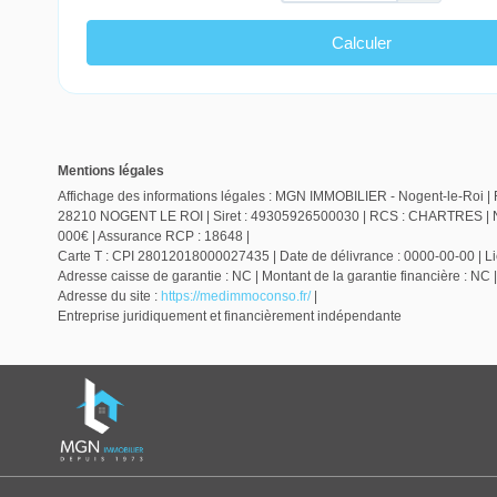
Mentions légales
Affichage des informations légales : MGN IMMOBILIER - Nogent-le-Roi | 
28210 NOGENT LE ROI | Siret : 49305926500030 | RCS : CHARTRES | Num
000€ | Assurance RCP : 18648 |
Carte T : CPI 28012018000027435 | Date de délivrance : 0000-00-00 | Lieu
Adresse caisse de garantie : NC | Montant de la garantie financière :
Adresse du site :
https://medimmoconso.fr/
|
Entreprise juridiquement et financièrement indépendante