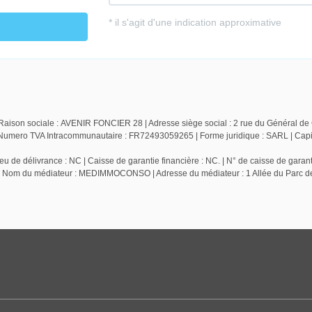
Raison sociale : AVENIR FONCIER 28 | Adresse siège social : 2 rue du Général de 
ero TVA Intracommunautaire : FR72493059265 | Forme juridique : SARL | Capita
 de délivrance : NC | Caisse de garantie financière : NC. | N° de caisse de garant
 NC | Nom du médiateur : MEDIMMOCONSO | Adresse du médiateur : 1 Allée du Parc 