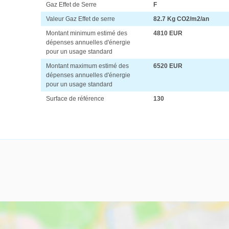
Gaz Effet de Serre
F
Valeur Gaz Effet de serre
82.7 Kg CO2/m2/an
Montant minimum estimé des
4810 EUR
dépenses annuelles d'énergie
pour un usage standard
Montant maximum estimé des
6520 EUR
dépenses annuelles d'énergie
pour un usage standard
Surface de référence
130