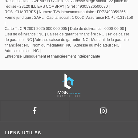
Raison sociale : AVENIR FONCIER 28 | Adresse siège social : 22 place de
l'église - 28120 ILLIERS COMBRAY | Siret : 49305926500030 |
RCS : CHARTRES | Numero TVA Intracommunautaire : FR72493059265 |
Forme juridique : SARL | Capital social : 1 000€ | Assurance RCP : 41319158
|
Carte T : CPI 2801 2025 000 000 005 | Date de délivrance : 0000-00-00 |
Lieu de délivrance : NC | Caisse de garantie financière : NC. | N° de caisse
de garantie : NC | Adresse caisse de garantie : NC | Montant de la garantie
financière : NC | Nom du médiateur : NC | Adresse du médiateur : NC |
Adresse du site : NC |
Entreprise juridiquement et financièrement indépendante
LIENS UTILES