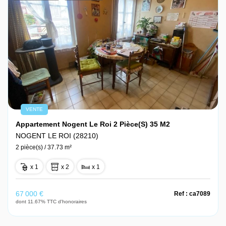
VENTE
Appartement Nogent Le Roi 2 Pièce(s) 35 M2
NOGENT LE ROI (28210)
2 pièce(s) / 37.73 m²
x 1
x 2
x 1
67 000 €
Ref : ca7089
dont 11.67% TTC d'honoraires