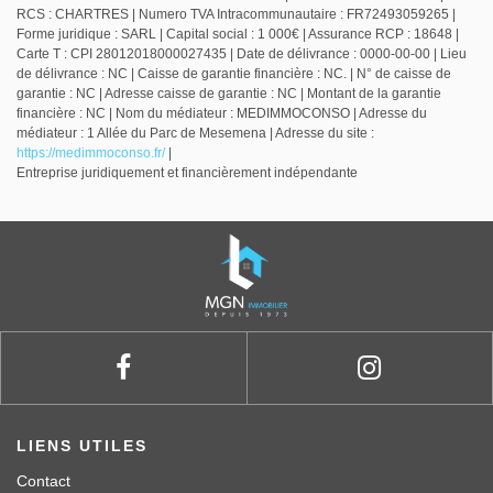
RCS : CHARTRES | Numero TVA Intracommunautaire : FR72493059265 |
Forme juridique : SARL | Capital social : 1 000€ | Assurance RCP : 18648 |
Carte T : CPI 28012018000027435 | Date de délivrance : 0000-00-00 | Lieu
de délivrance : NC | Caisse de garantie financière : NC. | N° de caisse de
garantie : NC | Adresse caisse de garantie : NC | Montant de la garantie
financière : NC | Nom du médiateur : MEDIMMOCONSO | Adresse du
médiateur : 1 Allée du Parc de Mesemena | Adresse du site :
https://medimmoconso.fr/
|
Entreprise juridiquement et financièrement indépendante
LIENS UTILES
Contact