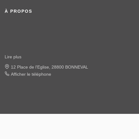
À PROPOS
Lire plus
22 place de l'église, 28120 ILLIERS COMBRAY
Afficher le téléphone
Designé et développé par Orisha Real Estate
© MGN Immobilier 2026