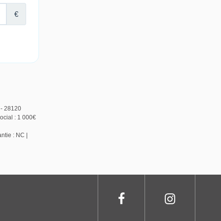
 - 28120
cial : 1 000€
ntie : NC |