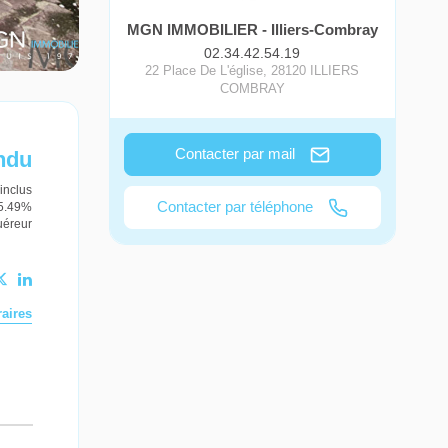
MGN IMMOBILIER - Illiers-Combray
02.34.42.54.19
22 Place De L'église
,
28120
ILLIERS
COMBRAY
Contacter par mail
ndu
inclus
Contacter par téléphone
 5.49%
uéreur
aires