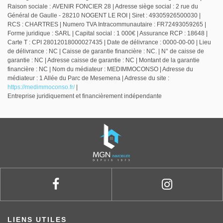
Raison sociale : AVENIR FONCIER 28 | Adresse siège social : 2 rue du
Général de Gaulle - 28210 NOGENT LE ROI | Siret : 49305926500030 |
RCS : CHARTRES | Numero TVA Intracommunautaire : FR72493059265 |
Forme juridique : SARL | Capital social : 1 000€ | Assurance RCP : 18648 |
Carte T : CPI 28012018000027435 | Date de délivrance : 0000-00-00 | Lieu
de délivrance : NC | Caisse de garantie financière : NC. | N° de caisse de
garantie : NC | Adresse caisse de garantie : NC | Montant de la garantie
financière : NC | Nom du médiateur : MEDIMMOCONSO | Adresse du
médiateur : 1 Allée du Parc de Mesemena | Adresse du site :
https://medimmoconso.fr/
|
Entreprise juridiquement et financièrement indépendante
LIENS UTILES