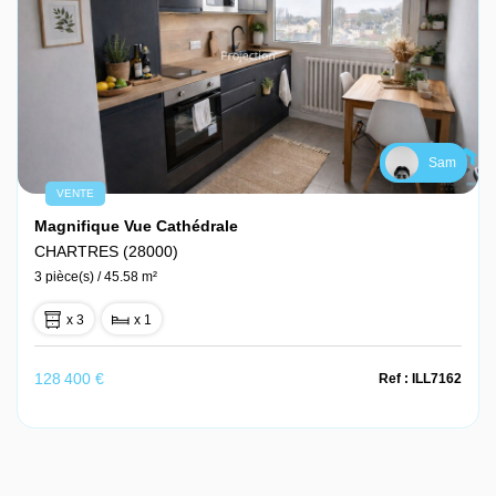
Sam
VENTE
Magnifique Vue Cathédrale
CHARTRES (28000)
3 pièce(s) / 45.58 m²
x 3
x 1
128 400 €
Ref : ILL7162