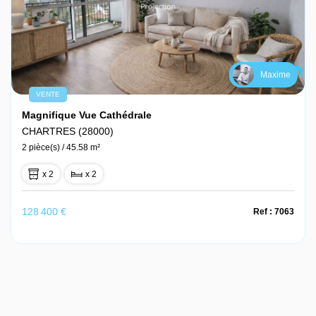
Maxime
VENTE
Magnifique Vue Cathédrale
CHARTRES (28000)
2 pièce(s) / 45.58 m²
x 2
x 2
128 400 €
Ref : 7063