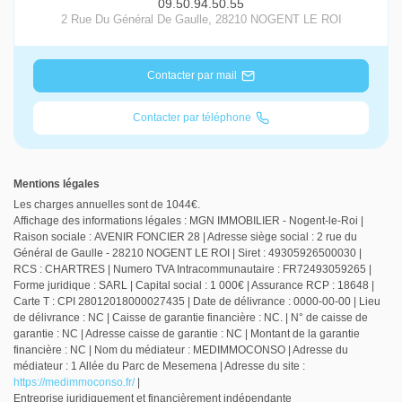
09.50.94.50.55
2 Rue Du Général De Gaulle
,
28210
NOGENT LE ROI
Contacter par mail
Contacter par téléphone
Mentions légales
Les charges annuelles sont de 1044€.
Affichage des informations légales : MGN IMMOBILIER - Nogent-le-Roi |
Raison sociale : AVENIR FONCIER 28 | Adresse siège social : 2 rue du
Général de Gaulle - 28210 NOGENT LE ROI | Siret : 49305926500030 |
RCS : CHARTRES | Numero TVA Intracommunautaire : FR72493059265 |
Forme juridique : SARL | Capital social : 1 000€ | Assurance RCP : 18648 |
Carte T : CPI 28012018000027435 | Date de délivrance : 0000-00-00 | Lieu
de délivrance : NC | Caisse de garantie financière : NC. | N° de caisse de
garantie : NC | Adresse caisse de garantie : NC | Montant de la garantie
financière : NC | Nom du médiateur : MEDIMMOCONSO | Adresse du
médiateur : 1 Allée du Parc de Mesemena | Adresse du site :
https://medimmoconso.fr/
|
Entreprise juridiquement et financièrement indépendante