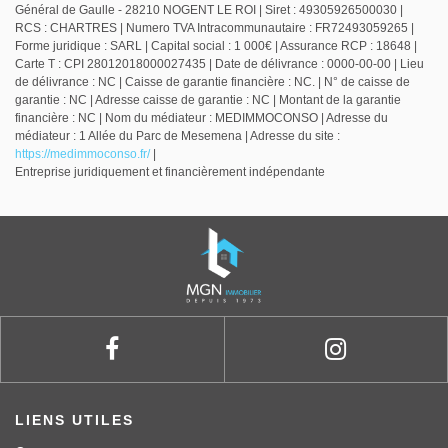
Général de Gaulle - 28210 NOGENT LE ROI | Siret : 49305926500030 |
RCS : CHARTRES | Numero TVA Intracommunautaire : FR72493059265 |
Forme juridique : SARL | Capital social : 1 000€ | Assurance RCP : 18648 |
Carte T : CPI 28012018000027435 | Date de délivrance : 0000-00-00 | Lieu
de délivrance : NC | Caisse de garantie financière : NC. | N° de caisse de
garantie : NC | Adresse caisse de garantie : NC | Montant de la garantie
financière : NC | Nom du médiateur : MEDIMMOCONSO | Adresse du
médiateur : 1 Allée du Parc de Mesemena | Adresse du site :
https://medimmoconso.fr/
|
Entreprise juridiquement et financièrement indépendante
LIENS UTILES