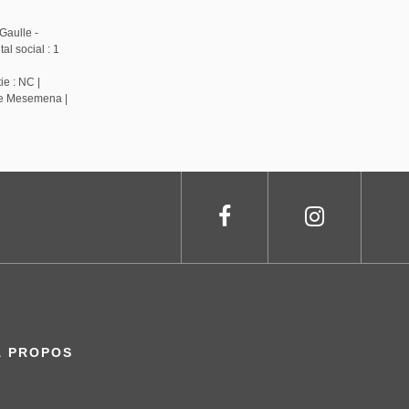
Gaulle -
l social : 1
ie : NC |
de Mesemena |
À PROPOS