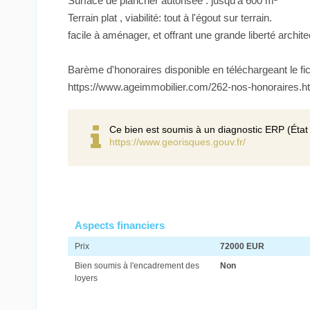
Surface de plancher autorisée : jusqu'à 600 m²
Terrain plat , viabilité: tout à l'égout sur terrain.
facile à aménager, et offrant une grande liberté archi
Barème d'honoraires disponible en téléchargeant le fic
https://www.ageimmobilier.com/262-nos-honoraires.h
Ce bien est soumis à un diagnostic ERP (État 
https://www.georisques.gouv.fr/
Aspects financiers
Prix
72000 EUR
Bien soumis à l'encadrement des
Non
loyers