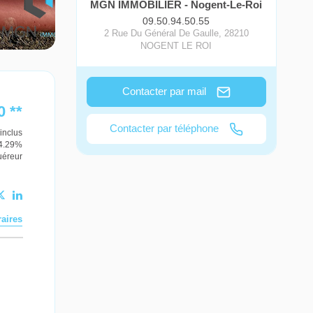
MGN IMMOBILIER - Nogent-Le-Roi
09.50.94.50.55
2 Rue Du Général De Gaulle
,
28210
NOGENT LE ROI
Contacter par mail
0
**
Contacter par téléphone
inclus
14.29%
uéreur
aires