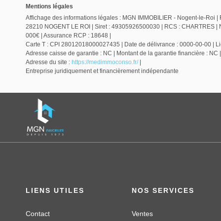
Mentions légales
Affichage des informations légales : MGN IMMOBILIER - Nogent-le-Roi | 
28210 NOGENT LE ROI | Siret : 49305926500030 | RCS : CHARTRES | Num
000€ | Assurance RCP : 18648 |
Carte T : CPI 28012018000027435 | Date de délivrance : 0000-00-00 | Lieu
Adresse caisse de garantie : NC | Montant de la garantie financière :
Adresse du site :
https://medimmoconso.fr/
|
Entreprise juridiquement et financièrement indépendante
LIENS UTILES
NOS SERVICES
Contact
Ventes