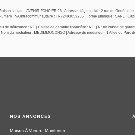
Raison sociale : AVENIR FONCIER 28 | Adresse siège social : 2 rue du Général de 
ero TVA Intracommunautaire : FR72493059265 | Forme juridique : SARL | Capita
 de délivrance : NC | Caisse de garantie financière : NC. | N° de caisse de garant
 NC | Nom du médiateur : MEDIMMOCONSO | Adresse du médiateur : 1 Allée du Parc 
NOS ANNONCES
Maison À Vendre, Maintenon