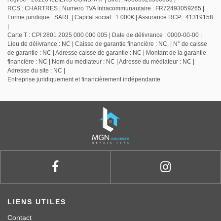
RCS : CHARTRES | Numero TVA Intracommunautaire : FR72493059265 |
Forme juridique : SARL | Capital social : 1 000€ | Assurance RCP : 41319158
|
Carte T : CPI 2801 2025 000 000 005 | Date de délivrance : 0000-00-00 |
Lieu de délivrance : NC | Caisse de garantie financière : NC. | N° de caisse
de garantie : NC | Adresse caisse de garantie : NC | Montant de la garantie
financière : NC | Nom du médiateur : NC | Adresse du médiateur : NC |
Adresse du site : NC |
Entreprise juridiquement et financièrement indépendante
LIENS UTILES
Contact