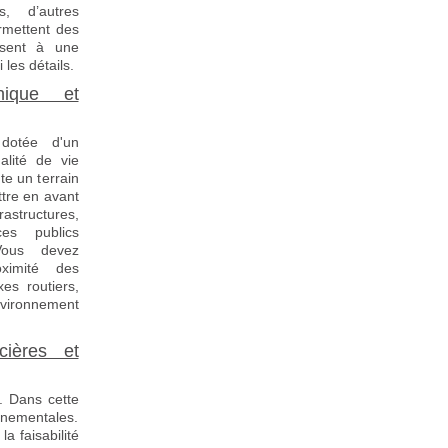
s, d’autres
rmettent des
issent à une
les détails.
hique et
dotée d'un
alité de vie
te un terrain
ttre en avant
astructures,
es publics
Vous devez
ximité des
es routiers,
vironnement
cières et
. Dans cette
onnementales.
a faisabilité