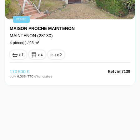
VENTE
MAISON PROCHE MAINTENON
MAINTENON (28130)
4 pièce(s) / 93 m²
x 1
x 4
x 2
170 500 €
Ref : im7139
dont 6.56% TTC d'honoraires