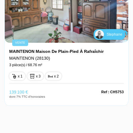
Stephane
VENTE
MAINTENON Maison De Plain-Pied À Rafraîchir
MAINTENON (28130)
3 pièce(s) / 68.76 m²
x 1
x 3
x 2
139 100 €
Ref : CH5753
dont 7% TTC d'honoraires