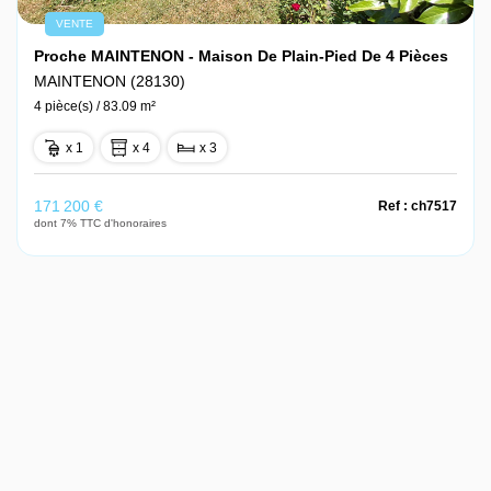
VENTE
Proche MAINTENON - Maison De Plain-Pied De 4 Pièces
MAINTENON (28130)
4 pièce(s) / 83.09 m²
x 1
x 4
x 3
171 200 €
Ref : ch7517
dont 7% TTC d'honoraires