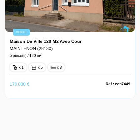
VENTE
Maison De Ville 120 M2 Avec Cour
MAINTENON (28130)
5 pièce(s) / 120 m²
x 1
x 5
x 3
170 000 €
Ref : cen7449