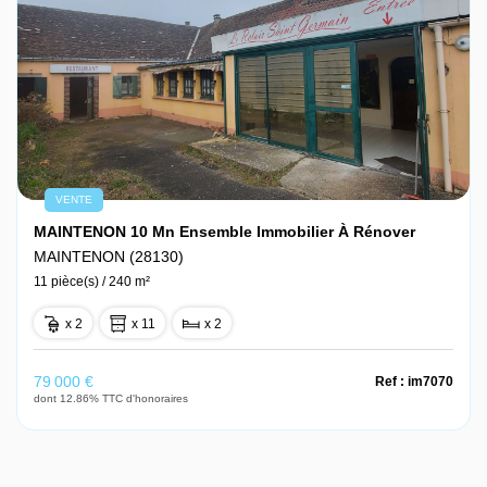
VENTE
MAINTENON 10 Mn Ensemble Immobilier À Rénover
MAINTENON (28130)
11 pièce(s) / 240 m²
x 2
x 11
x 2
79 000 €
Ref : im7070
dont 12.86% TTC d'honoraires