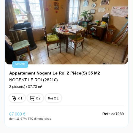
VENTE
Appartement Nogent Le Roi 2 Pièce(s) 35 M2
NOGENT LE ROI (28210)
2 pièce(s) / 37.73 m²
x 1
x 2
x 1
67 000 €
Ref : ca7089
dont 11.67% TTC d'honoraires